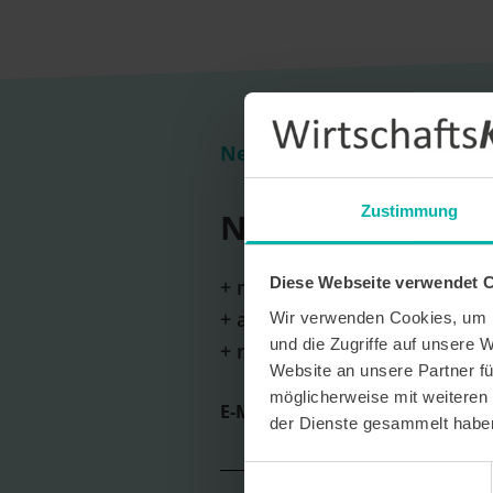
Newsletter Anmeldung
Zustimmung
Newsletter Anm
Diese Webseite verwendet 
+ monatliche Erscheinung
+ aktuelle Themen und wicht
Wir verwenden Cookies, um I
und die Zugriffe auf unsere 
+ neue Unternehmensportrai
Website an unsere Partner fü
möglicherweise mit weiteren
E-Mail *
der Dienste gesammelt habe
Einwilligungsauswahl