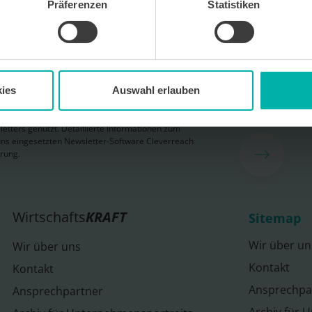
Präferenzen
Statistiken
 kostenlosen Newsletter WirtschaftsKRAFT der INFO -
Um die Inhalte des Newsletters besser auf meine
 stimme ich außerdem zu, hierfür mein
 des Newsletters zu erfassen und auszuwerten.
erbeinformationen zu Produkten und
ies
Auswahl erlauben
bekunden. Ich kann meine Einwilligung jederzeit
in jedem Newsletter enthaltenen Abmeldelink oder
widerrufen. Meine E-Mail-Adresse wird
letters genutzt. Detaillierte Informationen zum
ns eingesetzten Newsletter-Software Cleverreach
ärung.
Wirtschafts
KRAFT
Sitemap
Wir über un
Wir über uns
Kontakt
Kontakt
Ansprechpa
Ansprechpartner