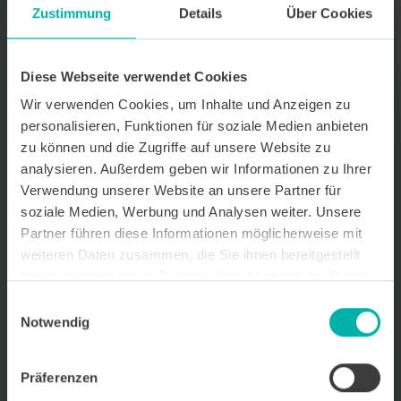
Zustimmung
Details
Über Cookies
Datenverarbeitungshinweis*
Ich stimme zu, dass ich monatlich den kostenlosen Newsletter
WirtschaftsKRAFT der INFO - Das Magazin Pforzheim GmbH
Diese Webseite verwendet Cookies
erhalte. Um die Inhalte des Newsletters besser auf meine
persönlichen Interessen auszurichten, stimme ich außerdem zu,
Wir verwenden Cookies, um Inhalte und Anzeigen zu
hierfür mein personenbezogenes Nutzungsverhalten des
personalisieren, Funktionen für soziale Medien anbieten
Newsletters zu erfassen und auszuwerten. Der Newsletter enthält
zu können und die Zugriffe auf unsere Website zu
begleitende Werbeinformationen zu Produkten und
Dienstleistungen lokal ansässiger Werbekunden. Ich kann meine
analysieren. Außerdem geben wir Informationen zu Ihrer
Einwilligung jederzeit kostenfrei für die Zukunft durch den in jedem
Verwendung unserer Website an unsere Partner für
Newsletter enthaltenen Abmeldelink oder per E-Mail an info@info-
soziale Medien, Werbung und Analysen weiter. Unsere
pforzheim.de widerrufen. Meine E-Mail-Adresse wird ausschließlich
zur Zustellung des Newsletters genutzt. Detaillierte Informationen
Partner führen diese Informationen möglicherweise mit
zum Umgang mit Ihren Daten und der von uns eingesetzten
weiteren Daten zusammen, die Sie ihnen bereitgestellt
Newsletter-Software Cleverreach finden Sie in unserer
haben oder die sie im Rahmen Ihrer Nutzung der Dienste
Datenschutzerklärung.
gesammelt haben.
Einwilligungsauswahl
Notwendig
Präferenzen