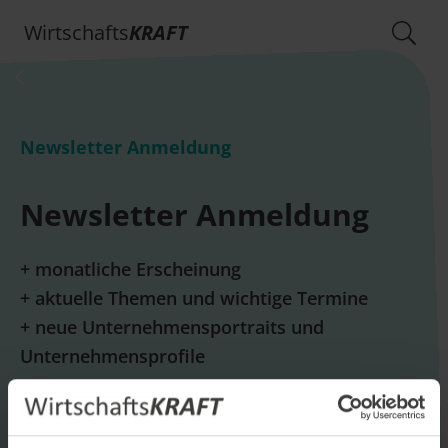
Wirtschafts
KRAFT
Newsletter Anmeldung
Newsletter Anmeldung
+ monatliche Erscheinung
+ aktuelle Themen und wichtige Termine
+ neue Unternehmensportraits und
Unternehmensprofile
E-Mail *