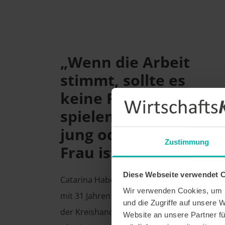
„Wenn die Arbeit
stimmt, sollte es
keine Rolle
spielen, ob man
jung oder eine
Zustimmung
Frau ist.“
Diese Webseite verwendet 
Catarina Haberstroh übernimmt
Wir verwenden Cookies, um I
mit 31 Jahren die Geschäftsführung
und die Zugriffe auf unsere 
der Kreishandwerkerschaft
Website an unsere Partner fü