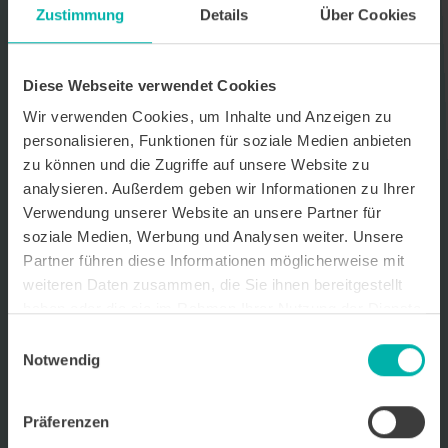
Zustimmung
Details
Über Cookies
Datenverarbeitungshinweis*
Ich stimme zu, dass ich monatlich den kostenlosen Newsletter
WirtschaftsKRAFT der INFO - Das Magazin Pforzheim GmbH
Diese Webseite verwendet Cookies
erhalte. Um die Inhalte des Newsletters besser auf meine
persönlichen Interessen auszurichten, stimme ich außerdem zu,
Wir verwenden Cookies, um Inhalte und Anzeigen zu
hierfür mein personenbezogenes Nutzungsverhalten des
personalisieren, Funktionen für soziale Medien anbieten
Newsletters zu erfassen und auszuwerten. Der Newsletter enthält
zu können und die Zugriffe auf unsere Website zu
begleitende Werbeinformationen zu Produkten und
Dienstleistungen lokal ansässiger Werbekunden. Ich kann meine
analysieren. Außerdem geben wir Informationen zu Ihrer
Einwilligung jederzeit kostenfrei für die Zukunft durch den in jedem
Verwendung unserer Website an unsere Partner für
Newsletter enthaltenen Abmeldelink oder per E-Mail an info@info-
soziale Medien, Werbung und Analysen weiter. Unsere
pforzheim.de widerrufen. Meine E-Mail-Adresse wird ausschließlich
zur Zustellung des Newsletters genutzt. Detaillierte Informationen
Partner führen diese Informationen möglicherweise mit
zum Umgang mit Ihren Daten und der von uns eingesetzten
weiteren Daten zusammen, die Sie ihnen bereitgestellt
Newsletter-Software Cleverreach finden Sie in unserer
haben oder die sie im Rahmen Ihrer Nutzung der Dienste
Datenschutzerklärung.
gesammelt haben.
Einwilligungsauswahl
Notwendig
Präferenzen