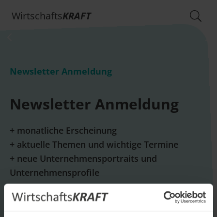
Wirtschafts
KRAFT
Newsletter Anmeldung
Newsletter Anmeldung
+ monatliche Erscheinung
+ aktuelle Themen und wichtige Termine
+ neue Unternehmensportraits und
Unternehmensprofile
E-Mail *