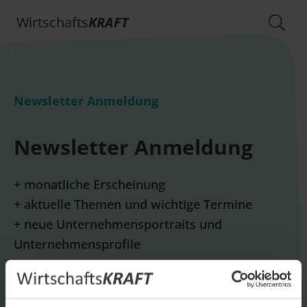
Wirtschafts
KRAFT
Newsletter Anmeldung
Newsletter Anmeldung
+ monatliche Erscheinung
+ aktuelle Themen und wichtige Termine
+ neue Unternehmensportraits und
Unternehmensprofile
E-Mail *