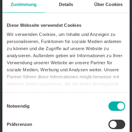
Zustimmung
Details
Über Cookies
Datenverarbeitungshinweis*
Ich stimme zu, dass ich monatlich den kostenlosen Newsletter
WirtschaftsKRAFT der INFO - Das Magazin Pforzheim GmbH
Diese Webseite verwendet Cookies
erhalte. Um die Inhalte des Newsletters besser auf meine
persönlichen Interessen auszurichten, stimme ich außerdem zu,
Wir verwenden Cookies, um Inhalte und Anzeigen zu
hierfür mein personenbezogenes Nutzungsverhalten des
personalisieren, Funktionen für soziale Medien anbieten
Newsletters zu erfassen und auszuwerten. Der Newsletter enthält
zu können und die Zugriffe auf unsere Website zu
begleitende Werbeinformationen zu Produkten und
Dienstleistungen lokal ansässiger Werbekunden. Ich kann meine
analysieren. Außerdem geben wir Informationen zu Ihrer
Einwilligung jederzeit kostenfrei für die Zukunft durch den in jedem
Verwendung unserer Website an unsere Partner für
Newsletter enthaltenen Abmeldelink oder per E-Mail an info@info-
soziale Medien, Werbung und Analysen weiter. Unsere
pforzheim.de widerrufen. Meine E-Mail-Adresse wird ausschließlich
zur Zustellung des Newsletters genutzt. Detaillierte Informationen
Partner führen diese Informationen möglicherweise mit
zum Umgang mit Ihren Daten und der von uns eingesetzten
weiteren Daten zusammen, die Sie ihnen bereitgestellt
Newsletter-Software Cleverreach finden Sie in unserer
haben oder die sie im Rahmen Ihrer Nutzung der Dienste
Datenschutzerklärung.
gesammelt haben.
Einwilligungsauswahl
Notwendig
Präferenzen