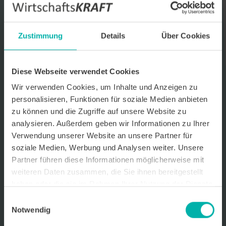
Datenverarbeitungshinweis*
Ich stimme zu, dass ich monatlich den kostenlosen Newsletter
Zustimmung
Details
Über Cookies
WirtschaftsKRAFT der INFO - Das Magazin Pforzheim GmbH
erhalte. Um die Inhalte des Newsletters besser auf meine
persönlichen Interessen auszurichten, stimme ich außerdem zu,
hierfür mein personenbezogenes Nutzungsverhalten des
Diese Webseite verwendet Cookies
Newsletters zu erfassen und auszuwerten. Der Newsletter enthält
begleitende Werbeinformationen zu Produkten und
Wir verwenden Cookies, um Inhalte und Anzeigen zu
Dienstleistungen lokal ansässiger Werbekunden. Ich kann meine
personalisieren, Funktionen für soziale Medien anbieten
Einwilligung jederzeit kostenfrei für die Zukunft durch den in jedem
zu können und die Zugriffe auf unsere Website zu
Newsletter enthaltenen Abmeldelink oder per E-Mail an info@info-
pforzheim.de widerrufen. Meine E-Mail-Adresse wird ausschließlich
analysieren. Außerdem geben wir Informationen zu Ihrer
zur Zustellung des Newsletters genutzt. Detaillierte Informationen
Verwendung unserer Website an unsere Partner für
zum Umgang mit Ihren Daten und der von uns eingesetzten
soziale Medien, Werbung und Analysen weiter. Unsere
Newsletter-Software Cleverreach finden Sie in unserer
Datenschutzerklärung.
Partner führen diese Informationen möglicherweise mit
weiteren Daten zusammen, die Sie ihnen bereitgestellt
haben oder die sie im Rahmen Ihrer Nutzung der Dienste
gesammelt haben.
Einwilligungsauswahl
Notwendig