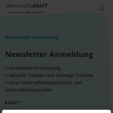
Wirtschafts
KRAFT
Aus dem Ländle. Hautnah.
Newsletter Anmeldung
Newsletter Anmeldung
+ monatliche Erscheinung
+ aktuelle Themen und wichtige Termine
+ neue Unternehmensportraits und
Unternehmensprofile
E-Mail *