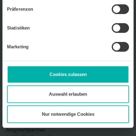
Wirtschafts
KRAFT
Präferenzen
Wir über uns
Kontakt
Statistiken
Ansprechpartner
Archiv für Unternehmensportraits
Marketing
Impressum
Datenschutz
Mediadaten 2026
Cookies zulassen
Auswahl erlauben
Sitemap
Nur notwendige Cookies
Wir über uns
Kontakt
Ansprechpartner