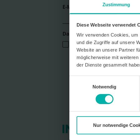
Zustimmung
E-Mail *
Diese Webseite verwendet 
Datenverarbeitungshinweis*
Wir verwenden Cookies, um I
und die Zugriffe auf unsere 
Ich stimme zu, dass ich monatlich den
Das Magazin Pforzheim GmbH erhalte. 
Website an unsere Partner fü
persönlichen Interessen auszurichten,
möglicherweise mit weiteren
personenbezogenes Nutzungsverhalten
der Dienste gesammelt habe
Der Newsletter enthält begleitende W
Dienstleistungen lokal ansässiger Wer
kostenfrei für die Zukunft durch den 
Einwilligungsauswahl
per E-Mail an info@info-pforzheim.de 
Notwendig
ausschließlich zur Zustellung des News
Umgang mit Ihren Daten und der von u
finden Sie in unserer Datenschutzerkl
Nur notwendige Cook