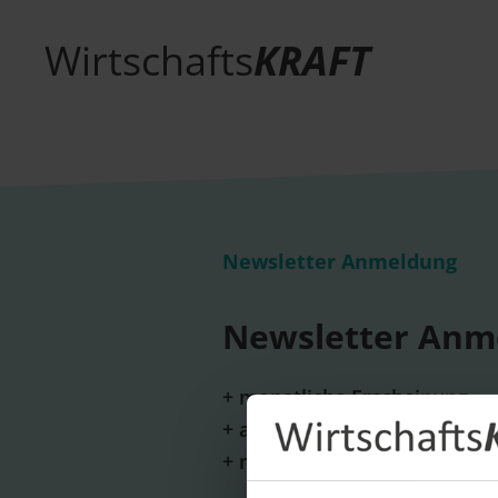
Wirtschafts
KRAFT
Newsletter Anmeldung
Newsletter Anm
+ monatliche Erscheinung
+ aktuelle Themen und wicht
+ neue Unternehmensportrai