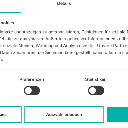
Details
Cookies
nhalte und Anzeigen zu personalisieren, Funktionen für soziale
Website zu analysieren. Außerdem geben wir Informationen zu I
 kostenlosen Newsletter WirtschaftsKRAFT der INFO -
Um die Inhalte des Newsletters besser auf meine
r soziale Medien, Werbung und Analysen weiter. Unsere Partner
 stimme ich außerdem zu, hierfür mein
 Daten zusammen, die Sie ihnen bereitgestellt haben oder die s
 des Newsletters zu erfassen und auszuwerten.
n.
erbeinformationen zu Produkten und
bekunden. Ich kann meine Einwilligung jederzeit
in jedem Newsletter enthaltenen Abmeldelink oder
widerrufen. Meine E-Mail-Adresse wird
Präferenzen
Statistiken
letters genutzt. Detaillierte Informationen zum
ns eingesetzten Newsletter-Software Cleverreach
ärung.
ies
Auswahl erlauben
Wirtschafts
KRAFT