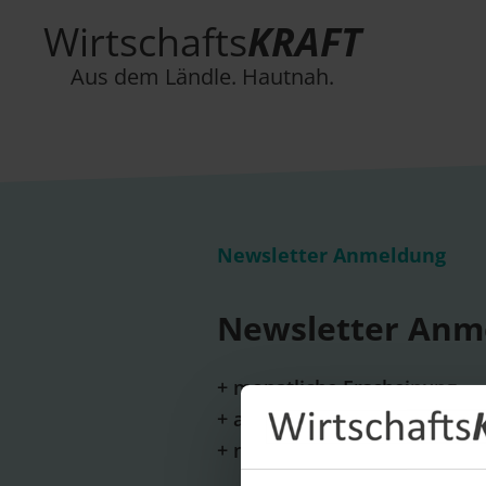
Wirtschafts
KRAFT
Aus dem Ländle. Hautnah.
Newsletter Anmeldung
Newsletter Anm
+ monatliche Erscheinung
+ aktuelle Themen und wicht
+ neue Unternehmensportrai