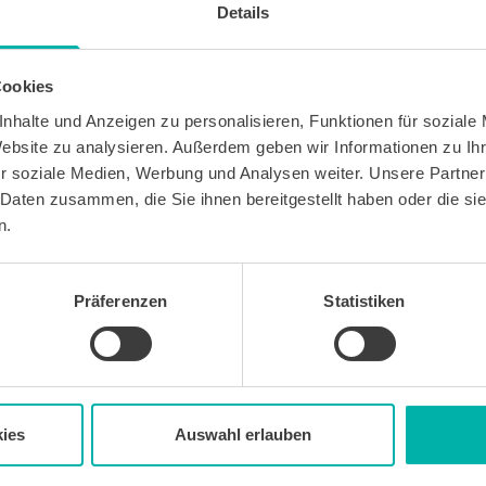
Details
Cookies
nhalte und Anzeigen zu personalisieren, Funktionen für soziale
Website zu analysieren. Außerdem geben wir Informationen zu I
 kostenlosen Newsletter WirtschaftsKRAFT der INFO -
Um die Inhalte des Newsletters besser auf meine
r soziale Medien, Werbung und Analysen weiter. Unsere Partner
 stimme ich außerdem zu, hierfür mein
 Daten zusammen, die Sie ihnen bereitgestellt haben oder die s
 des Newsletters zu erfassen und auszuwerten.
n.
erbeinformationen zu Produkten und
bekunden. Ich kann meine Einwilligung jederzeit
in jedem Newsletter enthaltenen Abmeldelink oder
widerrufen. Meine E-Mail-Adresse wird
Präferenzen
Statistiken
letters genutzt. Detaillierte Informationen zum
ns eingesetzten Newsletter-Software Cleverreach
ärung.
ies
Auswahl erlauben
Wirtschafts
KRAFT