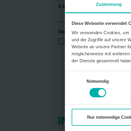
Zustimmung
E-Mail *
Diese Webseite verwendet 
Datenverarbeitungshinweis*
Wir verwenden Cookies, um I
und die Zugriffe auf unsere 
Ich stimme zu, dass ich monatlich den
Das Magazin Pforzheim GmbH erhalte. 
Website an unsere Partner fü
persönlichen Interessen auszurichten,
möglicherweise mit weiteren
personenbezogenes Nutzungsverhalten
der Dienste gesammelt habe
Der Newsletter enthält begleitende W
Dienstleistungen lokal ansässiger Wer
kostenfrei für die Zukunft durch den 
Einwilligungsauswahl
per E-Mail an info@info-pforzheim.de 
Notwendig
ausschließlich zur Zustellung des News
Umgang mit Ihren Daten und der von u
finden Sie in unserer Datenschutzerkl
Nur notwendige Cook