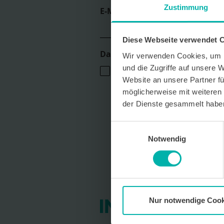
Zustimmung
E-Mail *
Diese Webseite verwendet 
Datenverarbeitungshinweis*
Wir verwenden Cookies, um I
und die Zugriffe auf unsere 
Ich stimme zu, dass ich monatlich den
Das Magazin Pforzheim GmbH erhalte. 
Website an unsere Partner fü
persönlichen Interessen auszurichten,
möglicherweise mit weiteren
personenbezogenes Nutzungsverhalten
der Dienste gesammelt habe
Der Newsletter enthält begleitende W
Dienstleistungen lokal ansässiger Wer
kostenfrei für die Zukunft durch den 
Einwilligungsauswahl
per E-Mail an info@info-pforzheim.de 
Notwendig
ausschließlich zur Zustellung des News
Umgang mit Ihren Daten und der von u
finden Sie in unserer Datenschutzerkl
Nur notwendige Cook