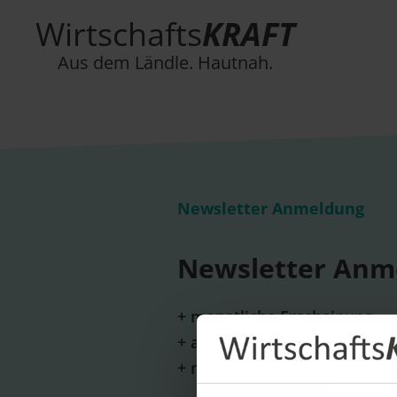
Wirtschafts
KRAFT
Aus dem Ländle. Hautnah.
Newsletter Anmeldung
Newsletter Anm
+ monatliche Erscheinung
+ aktuelle Themen und wicht
+ neue Unternehmensportrai