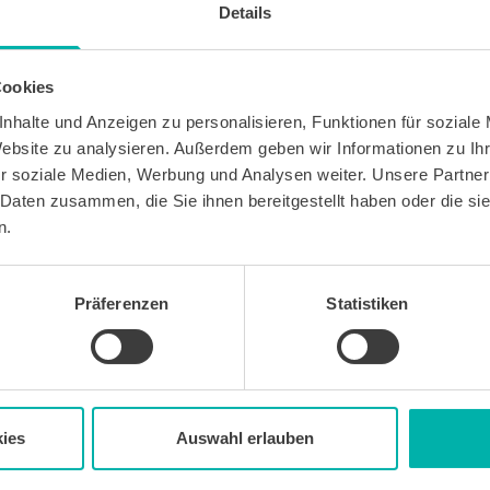
Details
Cookies
nhalte und Anzeigen zu personalisieren, Funktionen für soziale
Website zu analysieren. Außerdem geben wir Informationen zu I
 kostenlosen Newsletter WirtschaftsKRAFT der INFO -
Um die Inhalte des Newsletters besser auf meine
r soziale Medien, Werbung und Analysen weiter. Unsere Partner
 stimme ich außerdem zu, hierfür mein
 Daten zusammen, die Sie ihnen bereitgestellt haben oder die s
 des Newsletters zu erfassen und auszuwerten.
n.
erbeinformationen zu Produkten und
bekunden. Ich kann meine Einwilligung jederzeit
in jedem Newsletter enthaltenen Abmeldelink oder
widerrufen. Meine E-Mail-Adresse wird
Präferenzen
Statistiken
letters genutzt. Detaillierte Informationen zum
ns eingesetzten Newsletter-Software Cleverreach
ärung.
ies
Auswahl erlauben
Wirtschafts
KRAFT