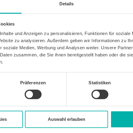
Details
Cookies
nhalte und Anzeigen zu personalisieren, Funktionen für soziale
Website zu analysieren. Außerdem geben wir Informationen zu I
 kostenlosen Newsletter WirtschaftsKRAFT der INFO -
Um die Inhalte des Newsletters besser auf meine
r soziale Medien, Werbung und Analysen weiter. Unsere Partner
 stimme ich außerdem zu, hierfür mein
 Daten zusammen, die Sie ihnen bereitgestellt haben oder die s
 des Newsletters zu erfassen und auszuwerten.
n.
erbeinformationen zu Produkten und
bekunden. Ich kann meine Einwilligung jederzeit
in jedem Newsletter enthaltenen Abmeldelink oder
widerrufen. Meine E-Mail-Adresse wird
Präferenzen
Statistiken
letters genutzt. Detaillierte Informationen zum
ns eingesetzten Newsletter-Software Cleverreach
ärung.
ies
Auswahl erlauben
Wirtschafts
KRAFT
Sitemap