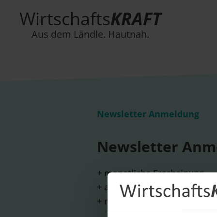
Wirtschafts
KRAFT
Aus dem Ländle. Hautnah.
Newsletter Anmeldung
Newsletter Anm
+ monatliche Erscheinung
+ aktuelle Themen und wicht
+ neue Unternehmensportrai