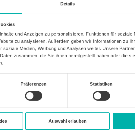
Details
Cookies
nhalte und Anzeigen zu personalisieren, Funktionen für soziale
Website zu analysieren. Außerdem geben wir Informationen zu I
 kostenlosen Newsletter WirtschaftsKRAFT der INFO -
Um die Inhalte des Newsletters besser auf meine
r soziale Medien, Werbung und Analysen weiter. Unsere Partner
 stimme ich außerdem zu, hierfür mein
 Daten zusammen, die Sie ihnen bereitgestellt haben oder die s
 des Newsletters zu erfassen und auszuwerten.
n.
erbeinformationen zu Produkten und
bekunden. Ich kann meine Einwilligung jederzeit
in jedem Newsletter enthaltenen Abmeldelink oder
widerrufen. Meine E-Mail-Adresse wird
Präferenzen
Statistiken
letters genutzt. Detaillierte Informationen zum
ns eingesetzten Newsletter-Software Cleverreach
ärung.
ies
Auswahl erlauben
Wirtschafts
KRAFT
Sitemap