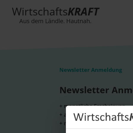
Wirtschafts
KRAFT
Aus dem Ländle. Hautnah.
Newsletter Anmeldung
Newsletter Anm
+ monatliche Erscheinung
+ aktuelle Themen und wicht
+ neue Unternehmensportrai